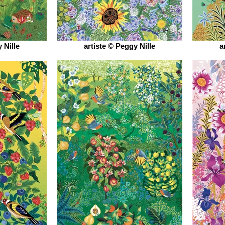
 Nille
artiste © Peggy Nille
a