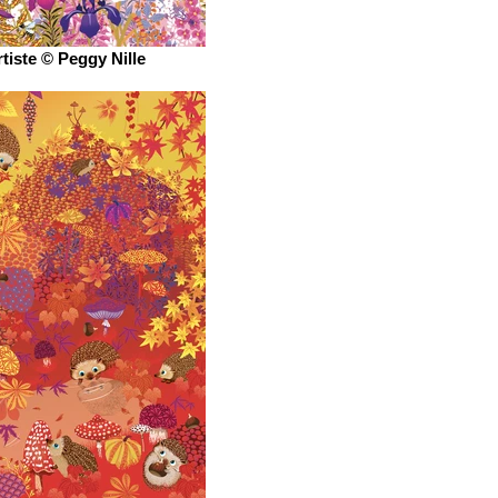
rtiste © Peggy Nille