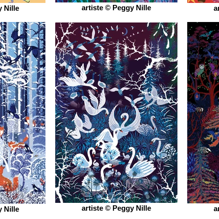
artiste © Peggy Nille
 Nille
a
artiste © Peggy Nille
a
 Nille