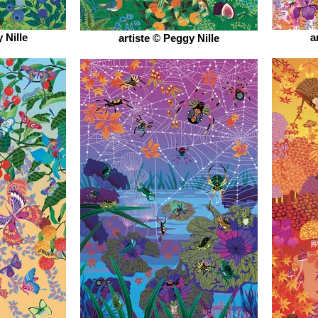
 Nille
a
artiste © Peggy Nille